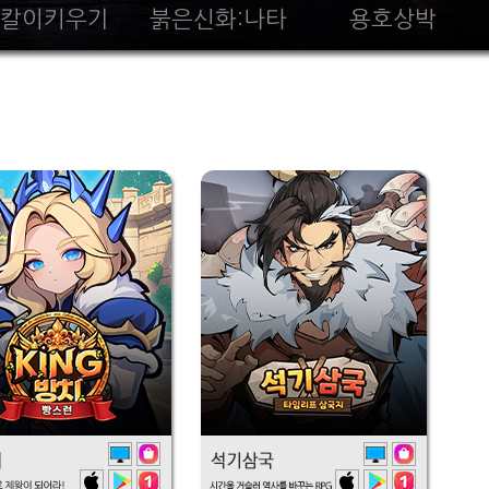
칼이키우기
붉은신화:나타
용호상박