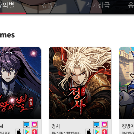
왕의별
킹방치
석기삼국
용